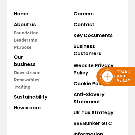
Home
Careers
About us
Contact
Foundation
Key Documents
Leadership
Business
Purpose
Customers
Our
business
Website Privacy
Policy
TRAKK
Downstream
AND
Renewables
VERIFY
Cookie Policy
Trading
Anti-Slavery
Sustainability
Statement
Newsroom
UK Tax Strategy
BBE Bunker GTC
Information